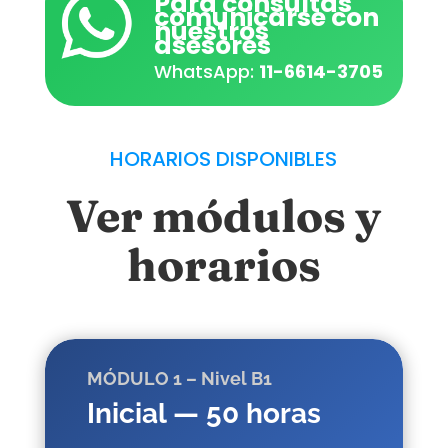
Para consultas
comunicarse con
nuestros
asesores
WhatsApp:
11-6614-3705
HORARIOS DISPONIBLES
Ver módulos y
horarios
MÓDULO 1 – Nivel B1
Inicial — 50 horas